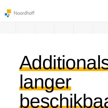
Additionals
langer
beschikba